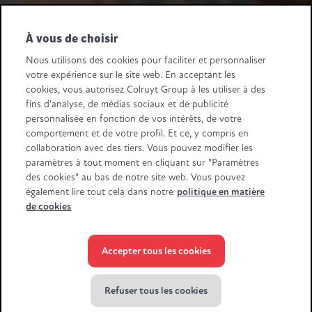
+32 2 363 55 45.
À vous de choisir
Suivez-nous
Nous utilisons des cookies pour faciliter et personnaliser
votre expérience sur le site web. En acceptant les
Retail Partners Colruyt Group NV/SA
cookies, vous autorisez Colruyt Group à les utiliser à des
Edingensesteenweg 196, B-1500 Halle
fins d'analyse, de médias sociaux et de publicité
"BTW/TVA BE 0413.970.957 - RPR/RPM Brussel/Bruxelles"
personnalisée en fonction de vos intérêts, de votre
+32 (0)2 583.11.11
info@retailpartnerscolruytgroup.be
comportement et de votre profil. Et ce, y compris en
Toutes les données de la société
.
collaboration avec des tiers. Vous pouvez modifier les
paramètres à tout moment en cliquant sur "Paramètres
Certaines images ont été générées à l'aide de l'IA.
des cookies" au bas de notre site web. Vous pouvez
également lire tout cela dans notre
politique en matière
de cookies
Accepter tous les cookies
© Colruyt Group
2026
Déclaration de confidentialité Xtra
Refuser tous les cookies
Conditions générales Xtra