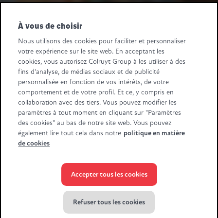
+32 2 363 55 45.
À vous de choisir
Suivez-nous
Nous utilisons des cookies pour faciliter et personnaliser
votre expérience sur le site web. En acceptant les
Retail Partners Colruyt Group NV/SA
cookies, vous autorisez Colruyt Group à les utiliser à des
Edingensesteenweg 196, B-1500 Halle
fins d'analyse, de médias sociaux et de publicité
"BTW/TVA BE 0413.970.957 - RPR/RPM Brussel/Bruxelles"
personnalisée en fonction de vos intérêts, de votre
+32 (0)2 583.11.11
info@retailpartnerscolruytgroup.be
comportement et de votre profil. Et ce, y compris en
Toutes les données de la société
.
collaboration avec des tiers. Vous pouvez modifier les
paramètres à tout moment en cliquant sur "Paramètres
Certaines images ont été générées à l'aide de l'IA.
des cookies" au bas de notre site web. Vous pouvez
également lire tout cela dans notre
politique en matière
de cookies
Accepter tous les cookies
© Colruyt Group
2026
Déclaration de confidentialité Xtra
Refuser tous les cookies
Conditions générales Xtra