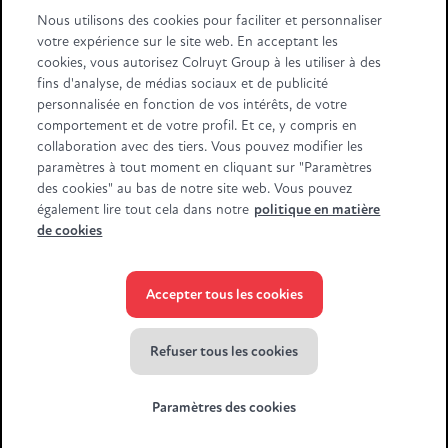
Suivez-nous
Nous utilisons des cookies pour faciliter et personnaliser
votre expérience sur le site web. En acceptant les
Retail Partners Colruyt Group NV/SA
cookies, vous autorisez Colruyt Group à les utiliser à des
Edingensesteenweg 196, B-1500 Halle
fins d'analyse, de médias sociaux et de publicité
"BTW/TVA BE 0413.970.957 - RPR/RPM Brussel/Bruxelles"
personnalisée en fonction de vos intérêts, de votre
+32 (0)2 583.11.11
info@retailpartnerscolruytgroup.be
comportement et de votre profil. Et ce, y compris en
Toutes les données de la société
.
collaboration avec des tiers. Vous pouvez modifier les
paramètres à tout moment en cliquant sur "Paramètres
Certaines images ont été générées à l'aide de l'IA.
des cookies" au bas de notre site web. Vous pouvez
également lire tout cela dans notre
politique en matière
de cookies
Accepter tous les cookies
© Colruyt Group
2026
Déclaration de confidentialité Xtra
Refuser tous les cookies
Conditions générales Xtra
Paramètres des cookies
Cookies
Paramètres des cookies