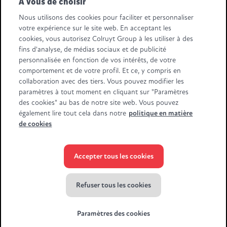
À vous de choisir
Suivez-nous
Nous utilisons des cookies pour faciliter et personnaliser
votre expérience sur le site web. En acceptant les
Retail Partners Colruyt Group NV/SA
cookies, vous autorisez Colruyt Group à les utiliser à des
Edingensesteenweg 196, B-1500 Halle
fins d'analyse, de médias sociaux et de publicité
"BTW/TVA BE 0413.970.957 - RPR/RPM Brussel/Bruxelles"
personnalisée en fonction de vos intérêts, de votre
+32 (0)2 583.11.11
info@retailpartnerscolruytgroup.be
comportement et de votre profil. Et ce, y compris en
Toutes les données de la société
.
collaboration avec des tiers. Vous pouvez modifier les
paramètres à tout moment en cliquant sur "Paramètres
Certaines images ont été générées à l'aide de l'IA.
des cookies" au bas de notre site web. Vous pouvez
également lire tout cela dans notre
politique en matière
de cookies
Accepter tous les cookies
© Colruyt Group
2026
Déclaration de confidentialité Xtra
Refuser tous les cookies
Conditions générales Xtra
Paramètres des cookies
Cookies