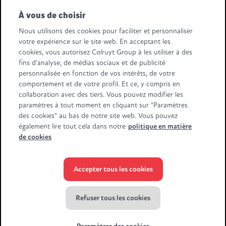
À vous de choisir
Suivez-nous
Nous utilisons des cookies pour faciliter et personnaliser
votre expérience sur le site web. En acceptant les
Retail Partners Colruyt Group NV/SA
cookies, vous autorisez Colruyt Group à les utiliser à des
Edingensesteenweg 196, B-1500 Halle
fins d'analyse, de médias sociaux et de publicité
"BTW/TVA BE 0413.970.957 - RPR/RPM Brussel/Bruxelles"
personnalisée en fonction de vos intérêts, de votre
+32 (0)2 583.11.11
info@retailpartnerscolruytgroup.be
comportement et de votre profil. Et ce, y compris en
Toutes les données de la société
.
collaboration avec des tiers. Vous pouvez modifier les
paramètres à tout moment en cliquant sur "Paramètres
Certaines images ont été générées à l'aide de l'IA.
des cookies" au bas de notre site web. Vous pouvez
également lire tout cela dans notre
politique en matière
de cookies
Accepter tous les cookies
© Colruyt Group
2026
Déclaration de confidentialité Xtra
Refuser tous les cookies
Conditions générales Xtra