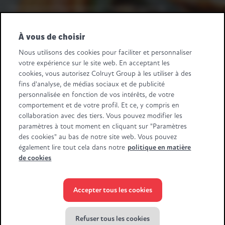
Une question fournisseurs ? Appelez-nous au
+32 2 363 55 45.
À vous de choisir
Suivez-nous
Nous utilisons des cookies pour faciliter et personnaliser
votre expérience sur le site web. En acceptant les
Retail Partners Colruyt Group NV/SA
cookies, vous autorisez Colruyt Group à les utiliser à des
Edingensesteenweg 196, B-1500 Halle
fins d'analyse, de médias sociaux et de publicité
"BTW/TVA BE 0413.970.957 - RPR/RPM Brussel/Bruxelles"
personnalisée en fonction de vos intérêts, de votre
+32 (0)2 583.11.11
info@retailpartnerscolruytgroup.be
comportement et de votre profil. Et ce, y compris en
Toutes les données de la société
.
collaboration avec des tiers. Vous pouvez modifier les
paramètres à tout moment en cliquant sur "Paramètres
Certaines images ont été générées à l'aide de l'IA.
des cookies" au bas de notre site web. Vous pouvez
également lire tout cela dans notre
politique en matière
de cookies
Accepter tous les cookies
© Colruyt Group
2026
Déclaration de confidentialité Xtra
Refuser tous les cookies