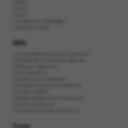
Gibier
Sucré
Pizza
Crustacés et coquillages
Poulet et volaille
BBQ
Accompagnements pour le barbecue
Recettes de barbecue aux légumes
Barbecue végétarien
Apéro barbecue
Salades pour le barbecue
Recettes de poisson au barbecue
Poisson au BBQ
Salades de pâtes pour le barbecue
Poulet au barbecue
Recettes de viande au barbecue
Cours