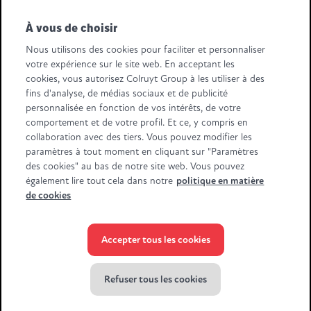
+32 2 363 55 45.
À vous de choisir
Suivez-nous
Nous utilisons des cookies pour faciliter et personnaliser
votre expérience sur le site web. En acceptant les
Retail Partners Colruyt Group NV/SA
cookies, vous autorisez Colruyt Group à les utiliser à des
Edingensesteenweg 196, B-1500 Halle
fins d'analyse, de médias sociaux et de publicité
"BTW/TVA BE 0413.970.957 - RPR/RPM Brussel/Bruxelles"
personnalisée en fonction de vos intérêts, de votre
+32 (0)2 583.11.11
info@retailpartnerscolruytgroup.be
comportement et de votre profil. Et ce, y compris en
Toutes les données de la société
.
collaboration avec des tiers. Vous pouvez modifier les
paramètres à tout moment en cliquant sur "Paramètres
Certaines images ont été générées à l'aide de l'IA.
des cookies" au bas de notre site web. Vous pouvez
également lire tout cela dans notre
politique en matière
de cookies
Accepter tous les cookies
© Colruyt Group
2026
Déclaration de confidentialité Xtra
Refuser tous les cookies
Conditions générales Xtra